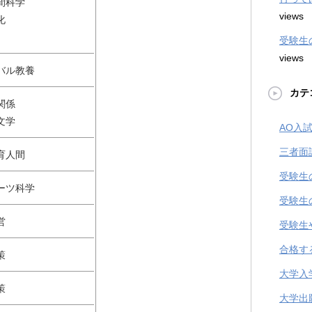
間科学
views
化
受験生
views
バル教養
カテ
関係
文学
AO入
三者面
育人間
受験生
ーツ科学
受験生
営
受験生
合格す
策
大学入
策
大学出