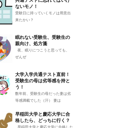
共通テストに忘れてはいけ
ないモノ！
受験日に持っていくモノは用意出
来たかい？
眠れない受験生、受験生の
親向け、処方箋
夜、眠りにつこうと思っても、
ぜんぜ
大学入学共通テスト直前！
受験生の母は劣等感を持と
う！
数年前、受験生の母だった妻は劣
等感満載でした（汗） 妻は
早稲田大学と慶応大学に合
格したら、どっちに行く？
早稲田大学と慶応大学に合格した