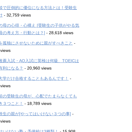
談で圧倒的に優位になる方法とは！受験生
け
- 32,759 views
の母の心得・心構え [受験生の子供がやる気
母の考え方・行動とは？]
- 28,618 views
を孤独にさせないために親がすべきこと
-
 views
推薦入試・AO入試に英検は何級、TOEICは
有利になる？
- 20,960 views
大学だけ合格することもあるんです！
-
 views
前の受験生の母が、心配でたまらなくても
き３つこと！
- 18,789 views
験生の親が[やってはいけない３つの事]
-
 views
はいけない塾・予備校は3種類！
- 15,908