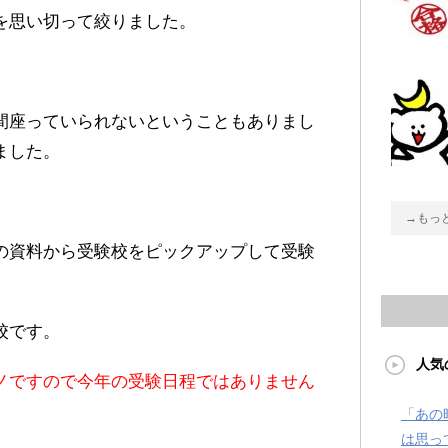
を思い切って絞りました。
間座っていられないということもありまし
ました。
→もっ
の資料から受験校をピックアップして受験
校です。
人気
ノですので今年の受験日程ではありません
「あの
は思っ