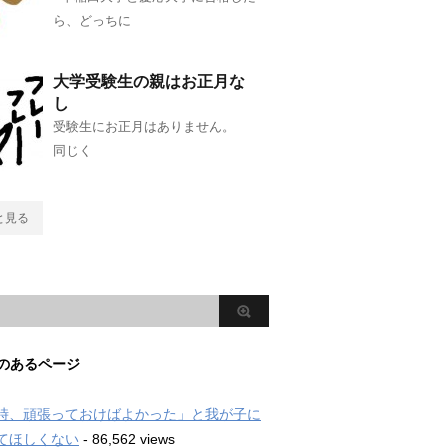
ら、どっちに
大学受験生の親はお正月な
し
受験生にお正月はありません。
同じく
と見る
のあるページ
時、頑張っておけばよかった」と我が子に
てほしくない
- 86,562 views