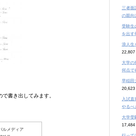
三者面
の親向
受験生
を出す
浪人生
22,807
大学の
何点で
早稲田
20,623
ので書き出してみます。
入試直
やるべ
大学受
17,484
バルメディア
行って