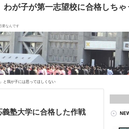
。わが子が第一志望校に合格しちゃ
必要なんです
」と我が子には思ってほしくない
応義塾大学に合格した作戦
NE