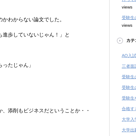
views
受験生
のかわからない論文でした。
views
も進歩していないじゃん！」と
カテ
AO入
らったじゃん」
三者面
受験生
受験生
受験生
合格す
か、添削もビジネスだということか・・
大学入
大学出