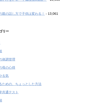
の親の話し方で子供は変わる！
- 13,061
ゴリー
試
談
の体調管理
の母の心得
やる気
るための、ちょっとした方法
学共通テスト
願