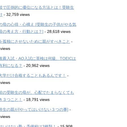
談で圧倒的に優位になる方法とは！受験生
け
- 32,759 views
の母の心得・心構え [受験生の子供がやる気
母の考え方・行動とは？]
- 28,618 views
を孤独にさせないために親がすべきこと
-
 views
推薦入試・AO入試に英検は何級、TOEICは
有利になる？
- 20,962 views
大学だけ合格することもあるんです！
-
 views
前の受験生の母が、心配でたまらなくても
き３つこと！
- 18,791 views
験生の親が[やってはいけない３つの事]
-
 views
はいけない塾・予備校は3種類！
- 15,908