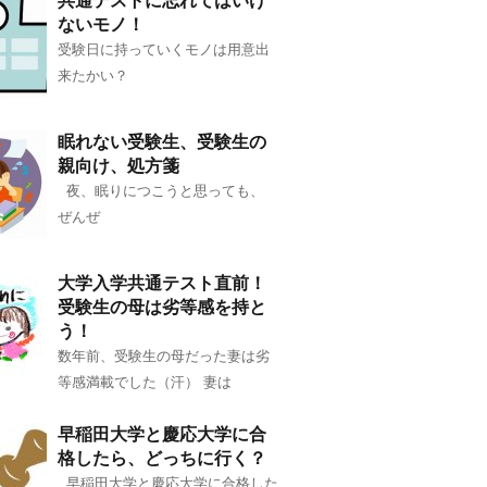
共通テストに忘れてはいけ
ないモノ！
受験日に持っていくモノは用意出
来たかい？
眠れない受験生、受験生の
親向け、処方箋
夜、眠りにつこうと思っても、
ぜんぜ
大学入学共通テスト直前！
受験生の母は劣等感を持と
う！
数年前、受験生の母だった妻は劣
等感満載でした（汗） 妻は
早稲田大学と慶応大学に合
格したら、どっちに行く？
早稲田大学と慶応大学に合格した