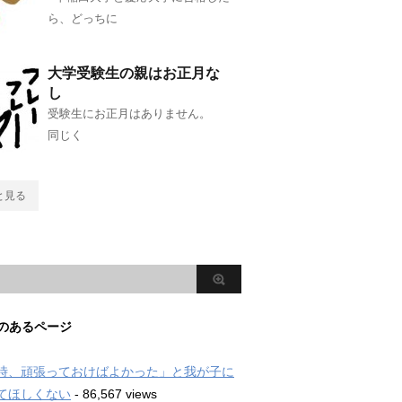
ら、どっちに
大学受験生の親はお正月な
し
受験生にお正月はありません。
同じく
と見る
のあるページ
時、頑張っておけばよかった」と我が子に
てほしくない
- 86,567 views