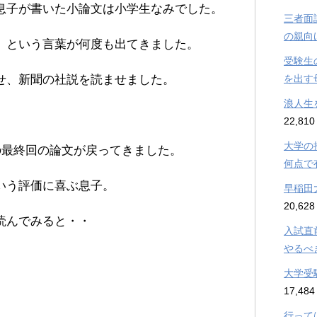
息子が書いた小論文は小学生なみでした。
三者面
の親向
」という言葉が何度も出てきました。
受験生
せ、新聞の社説を読ませました。
を出す
浪人生
22,810
大学の
の最終回の論文が戻ってきました。
何点で
いう評価に喜ぶ息子。
早稲田
20,628
読んでみると・・
入試直
やるべ
大学受
17,484
行って