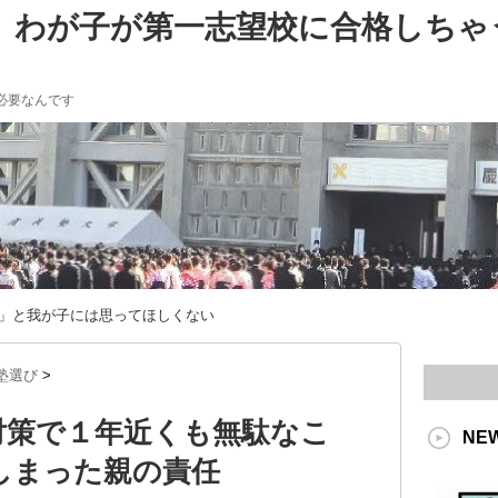
。わが子が第一志望校に合格しちゃ
必要なんです
」と我が子には思ってほしくない
塾選び
>
対策で１年近くも無駄なこ
NE
しまった親の責任